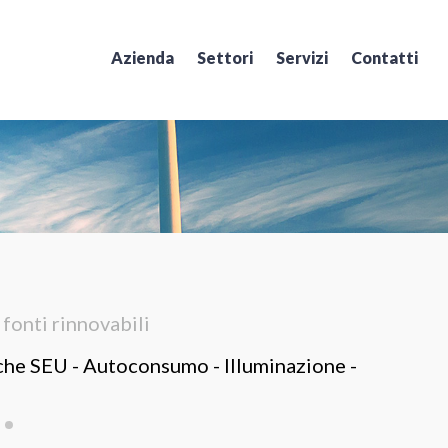
Azienda
Settori
Servizi
Contatti
M
 fonti rinnovabili
Il 
iche SEU - Autoconsumo - Illuminazione -
Min