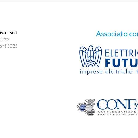
Associato co
va - Sud
e, 55
onà (CZ)